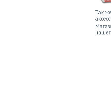
Так ж
аксес
Магаз
нашег