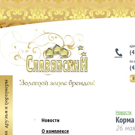
АДМ
(4
ПО 
(4
В
Новости
Корма
Новости
26 ма
О комплексе